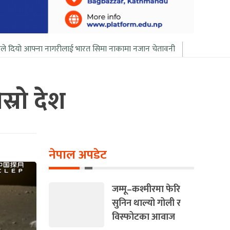
ागरीलाई भारत सिमा नाकामा नजान चेतावनी
बिल गेट्सले आफ्नो सबै सम्पत्ति 
स्रो देश
नेपाल अपडेट
जम्मू–कश्मीरमा फेरि
सुनिन थाल्यो गोली र
विस्फोटका आवाज