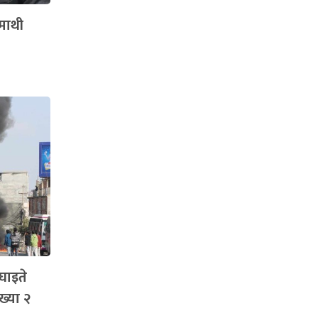
माथी
घाइते
ख्या २