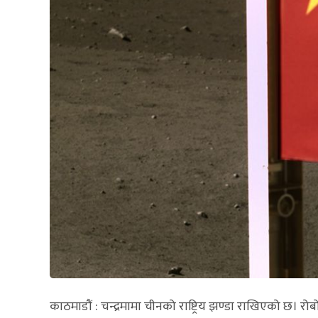
काठमाडौं : चन्द्रमामा चीनको राष्ट्रिय झण्डा राखिएको छ। र