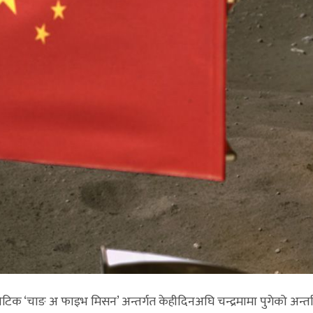
ोबोटिक ‘चाङ अ फाइभ मिसन’ अन्तर्गत केहीदिनअघि चन्द्रमामा पुगेको अन्त