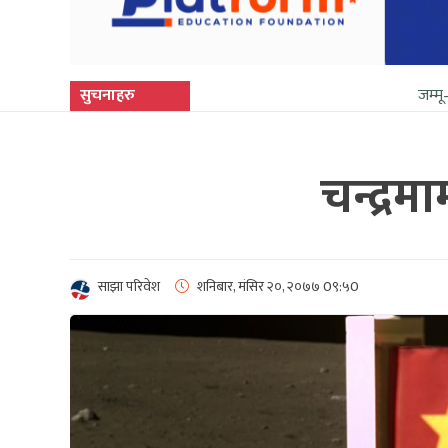
सुचनाहरु
जम्मू–कश्मीरमा फेरि 
चन्द्रमा
साझा परिवेश
शनिबार, मंसिर २०, २०७७
0९:५0