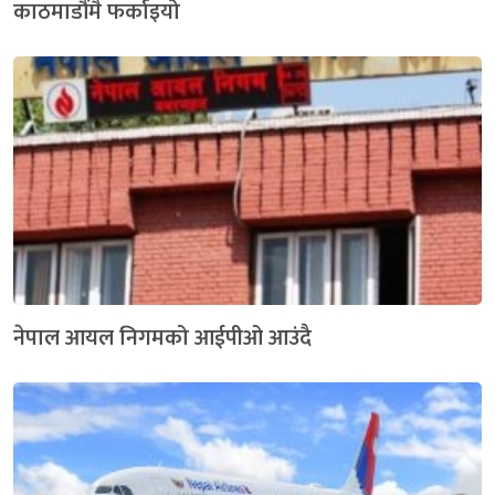
काठमाडौंमै फर्काइयो
नेपाल आयल निगमको आईपीओ आउंदै