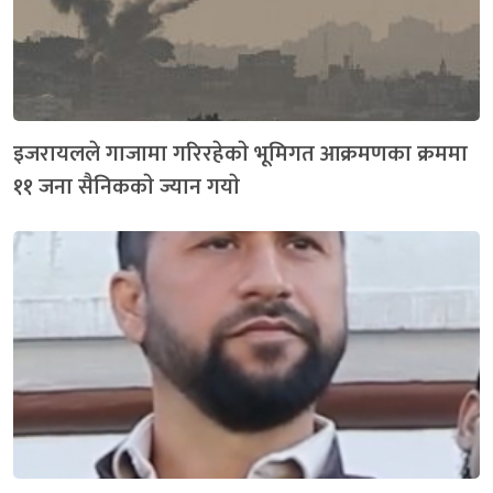
इजरायलले गाजामा गरिरहेकाे भूमिगत आक्रमणका क्रममा
११ जना सैनिककाे ज्यान गयाे