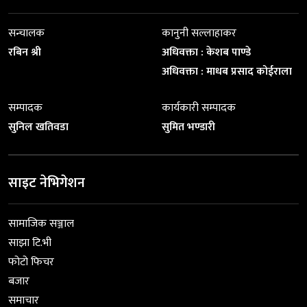
सन्चालक
कानुनी सल्लाहाकर
रबिन श्री
अधिवक्ता : केशब पाण्डे
अधिवक्ता : माधब प्रसाद कोईराला
सम्पादक
कार्यकारी सम्पादक
सुनिल खतिवडा
सुमित भण्डारी
साइट नेभिगेशन
सामाजिक सञ्जाल
साझा टि.भी
फोटो फिचर
बजार
समाचार