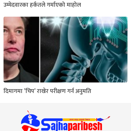
उम्मेदवारका हर्कतले गर्माएको माहोल
दिमागमा ’चिप’ राखेर परीक्षण गर्न अनुमति