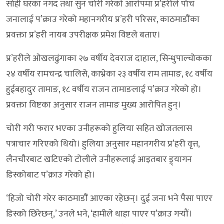
सोही घरका नगद तथा सुन चोरी गरेको आरोपमा प्र’हरीले पाँच
जनालाई प’क्राउ गरेको महानगरीय प्र’हरी परिसर, काठमाडौंका
प्रवक्ता प्र’हरी नायब उपरीक्षक प्रमेश विष्टले बताए।
प्र’हरीले ओखलढुंगाका २७ वर्षीय देवराज दाहाल, सिन्धुपाल्चोकका
२४ वर्षीय रामचन्द्र चालिसे, काभ्रेका २३ वर्षीय राम तामाङ, १८ वर्षीय
हुईबहादुर तामाङ, १८ वर्षीय राजन तामाङलाई प’क्राउ गरेको हो।
प्रवक्ता विष्टका अनुसार राजन तामाङ मुख्य आरोपित हुन्।
चोरी गरी फरार भएका उनीहरूको हुलिया सहित खोजतलास
पत्राचार गरिएको थियो। हुलिया अनुसार महानगरीय प्र’हरी वृत्त,
लैनचौरबाट खटिएको टोलीले उनीहरूलाई आइतबार ड्र्यागन
डिस्कोबाट प’क्राउ गरेको हो।
‘हिजो चोरी गरेर काठमाडौं आएका रहेछन्। दुई जना भने पैसा पाएर
डिस्को छिरेछन्,’ उनले भने, ‘हामीले थाहा पाएर प’क्राउ गर्‍यौं।