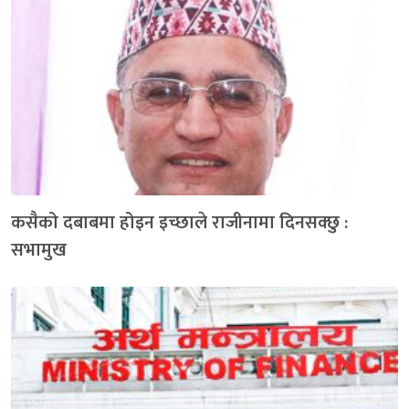
कसैको दबाबमा होइन इच्छाले राजीनामा दिनसक्छु :
सभामुख