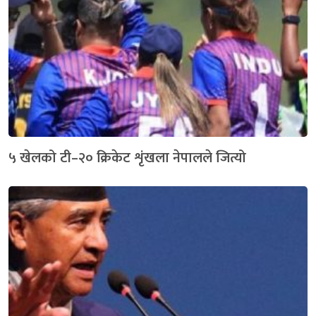
५ खेलको टी–२० क्रिकेट शृंखला नेपालले जित्यो