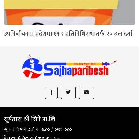
उपनिर्वाचनमा प्रदेशमा १९ र प्रतिनिधिसभातर्फ २० दल दर्ता
सूर्यतारा श्री सिने प्रा.लि
सूचना विभाग दर्ता नंः ३६८० / ०७९-०८०
प्रेस काउन्सिल सुचिकृत नंः ३३६१