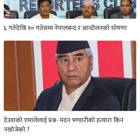
६ गतेदेखि १० गतेसम्म नेपालबन्द र आन्दोलनको घोषणा
देउवाको एमालेलाई प्रश्न- मदन भण्डारीको हत्यारा किन
नखोजेको ?