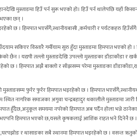
ेखि मुस्ताङमा हिउँ पर्न सुरू भएको हो। हिउँ पर्न थालेपछि यहाँ किसा
त भएका छन् ।
 भइरहेको छ । हिमपात भएसँगै,स्थानीयबासी ,कर्मचारी र पर्यटकहरु हिउँसँग
ँदयाम सकिएर विस्तारै गर्मीयाम सुरु हुँदा मुस्ताङमा हिमपात भएको हो । 
ो छैन । यद्यपी तल्लो मुस्ताङदेखि उपल्लो मुस्ताङका डाँडाकाँडा र खर्क
रिरहेको छ । हिमपात अझै बाक्लो र साँझसम्म परेमा मुस्ताङका डाँडाकाँडा,ख
 मुस्ताङसम्म फुर्रर फुर्रर हिमपात भइरहेको छ । हिमपात भएसँगै,स्थानीय
सोम स्थित नागरिक समाजका अगुवा चन्द्रबहादुर थकालीले मुस्ताङमा जार
ात हुँदैछ,अनुकूल समयमा नपरेको हिमपात अब पर्दैन होला भन्ने ठानेका
सममा भएपनि हिमपात भएको छ,यसले कृषकलाई आशिंक राहत भने दिनेनै छ ।
षेत्र,घरपझोङ र थासाङका सबै स्थानमा हिमपात भइरहेको छ । वसन्त ऋतुक