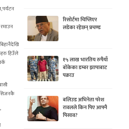
न,पर्यटन
रिसोर्टमा चिप्लिएर
ै रमाउन
लडेका रहेछन् प्रचण्ड
बिहानैदेखि
हरु हिउँले
१५ लाख भारतिय रुपैयाँ
र्क
बोकेका डम्बर झापाबाट
पक्राउ
बासी
ी सिजनकै
बलिउड अभिनेता परेश
रावलले किन पिए आफ्नै
’
पिसाव?
ो