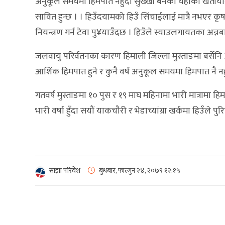
अनुकूल समयमा हिमपात नहुँदा सुख्खा बनेका यहाँका खेतीयो
सावित हुन्छ । । हिउँदयामको हिउँ सिंचाईलाई मात्रै नभएर क
नियन्त्रण गर्न टेवा पु¥याउँदछ । हिउँले स्याउलगायतका अन्न
जलवायु परिर्वतनका कारण हिमाली जिल्ला मुस्ताङमा बर्सेनि असम
आशिंक हिमपात हुने र कुनै वर्ष अनुकूल समयमा हिमपात नै नह
गतवर्ष मुस्ताङमा १० पुस र १९ माघ महिनामा भारी मात्रामा हि
भारी वर्षा हुँदा सयौं याकचौरी र भेडाच्यांग्रा खर्कमा हिउँले प
साझा परिवेश
बुधबार, फाल्गुन २४, २०७९
१२:१५