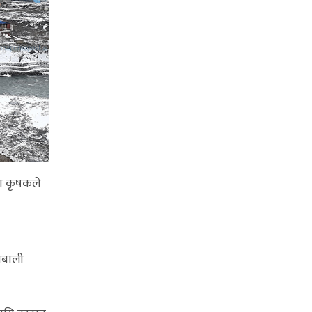
ँका कृषकले
नबाली