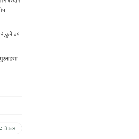
लागि बरदान
कोप
।
,कुनै वर्ष
मुस्ताङमा
द विघटन