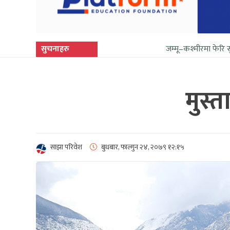
सुचनाहरु
जम्मू–कश्मीरमा फेरि सुनिन थाल्यो 
मुस्
साझा परिवेश
बुधबार, फाल्गुन २४, २०७९
१२:१५