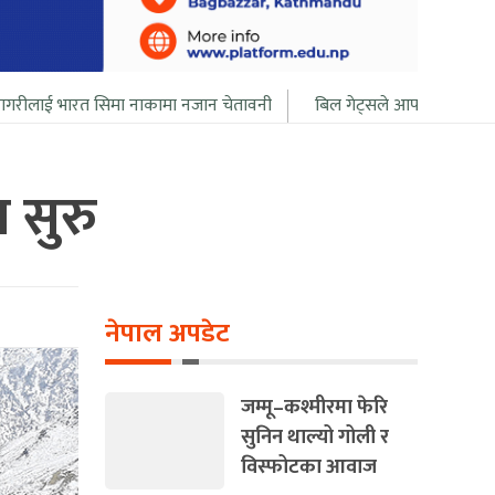
सिमा नाकामा नजान चेतावनी
बिल गेट्सले आफ्नो सबै सम्पत्ति २० बर्ष भित्र द
 सुरु
नेपाल अपडेट
जम्मू–कश्मीरमा फेरि
सुनिन थाल्यो गोली र
विस्फोटका आवाज