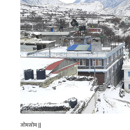
जोमसोम ||