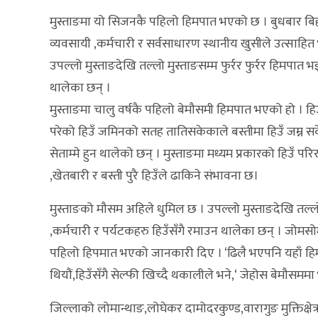
मुस्ताङमा यो सिजनकै पहिलो हिमपात भएको छ । बुधबार बिहानद
व्यवसायी ,कर्मचारी र सर्वसाधारण स्थानीय खुसीले उत्साहि
उपल्लो मुस्ताङदेखि तल्लो मुस्ताङसम्म फुर्रर फुर्रर हिमपात
थालेका छन् ।
मुस्ताङमा चालु वर्षकै पहिलो बेमौसमी हिमपात भएको हो । हिउ
परेको हिउँ जमिनको सतह तातिसकेकाले बस्तीमा हिउँ जम्न सकेक
सेताम्मे हुन थालेको छन् । मुस्ताङमा मध्यम प्रकारको हिउँ प
,खेतबारी र बस्ती पुरै हिउँले ढाकिने संभावना छ।
मुस्ताङको मौसम अहिले धुमिल छ । उपल्लो मुस्ताङदेखि तल्लो
,कर्मचारी र पर्यटकहरु हिउँसँगै रमाउन थालेका छन् । जोम
पहिलो हिपमात भएको जानकारी दिए । ‘ढिलै भएपनि यहाँ हिमप
थियौं,हिउँसँगै सेल्फी खिच्दै थकालीले भने,‘ जेहोस बेमौ
जिल्लाको लोमान्थाङ,लोघेकर दामोदरकुण्ड,वारागुङ मुक्तिक्